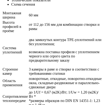
Технические показатели
Схема сечения
Монтажная
60 мм
ширина
Высота
от 112 до 156 мм для комбинации створки и
профилей в
рамы
проёме
два замкнутых контура ТРЕ-уплотнений или
без уплотнения;
Система
возможна поставка профиля с уплотнением
уплотнений
черного или серого цвета по
предварительному заказу
Строение
3 камеры в раме и створке в соответствии с
камер
требованиями статики
поворотные, откидные, поворотно-откидные
Область
окна, складные-раздвижные и параллельно-
применения
сдвижные двери
до 1/Uf = 0,67 (м2K)/Вт; 1/Uw = 1,20 (м2K)/
Сопротивление
Вт *
теплопередаче
*размеры образцов по DIN EN 14351-1: 1,23
м x 1,48 м